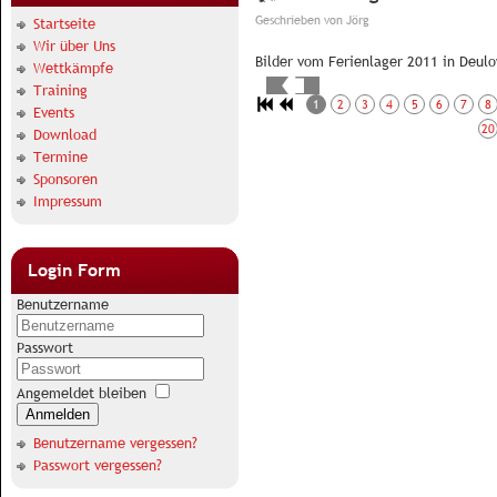
Geschrieben von
Jörg
Startseite
Wir über Uns
Bilder vom Ferienlager 2011 in Deulo
Wettkämpfe
Training
1
2
3
4
5
6
7
8
Events
20
Download
Termine
Sponsoren
Impressum
Login Form
Benutzername
Passwort
Angemeldet bleiben
Anmelden
Benutzername vergessen?
Passwort vergessen?